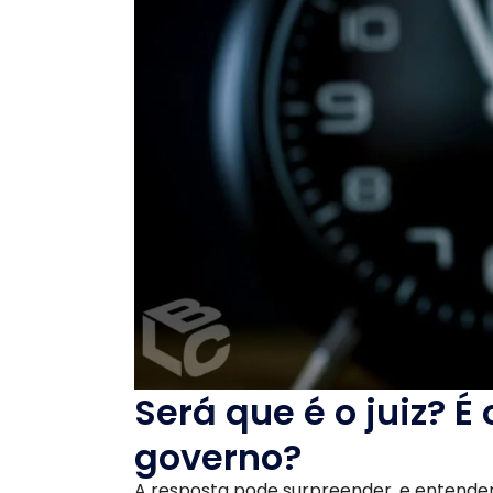
Será que é o juiz? É 
governo?
A resposta pode surpreender, e entender