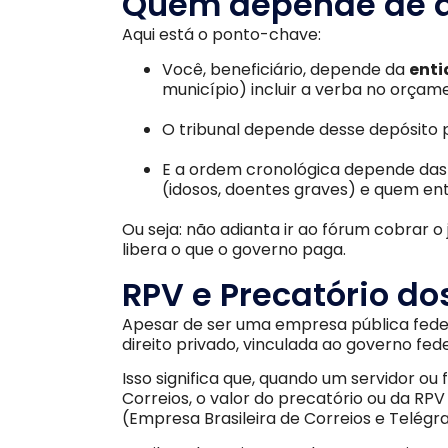
Quem depende de 
Aqui está o ponto-chave:
Você, beneficiário, depende da
ent
município) incluir a verba no orçame
O tribunal depende desse depósito p
E a ordem cronológica depende das 
(idosos, doentes graves) e quem entr
Ou seja: não adianta ir ao fórum cobrar o j
libera o que o governo paga.
RPV e Precatório do
Apesar de ser uma empresa pública feder
direito privado, vinculada ao governo fed
Isso significa que, quando um servidor o
Correios, o valor do precatório ou da R
(Empresa Brasileira de Correios e Telégr