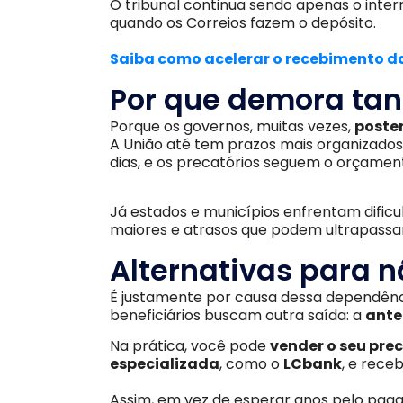
O tribunal continua sendo apenas o interme
quando os Correios fazem o depósito.
Saiba como acelerar o recebimento da
Por que demora tan
Porque os governos, muitas vezes,
poste
A União até tem prazos mais organizado
dias, e os precatórios seguem o orçamen
Já estados e municípios enfrentam dificul
maiores e atrasos que podem ultrapassa
Alternativas para n
É justamente por causa dessa dependênc
beneficiários buscam outra saída: a
ante
Na prática, você pode
vender o seu pre
especializada
, como o
LCbank
, e receb
Assim, em vez de esperar anos pelo paga