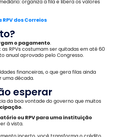
diário: organiza a fila e libera os valores
 RPV dos Correios
to?
rgam o pagamento
.
s: as RPVs costumam ser quitadas em até 60
to anual aprovado pelo Congresso.
dades financeiras, o que gera filas ainda
r uma década.
ão esperar
ia da boa vontade do governo que muitos
cipação
.
catório ou RPV para uma instituição
er à vista.
mento incerto, você transforma o crédito