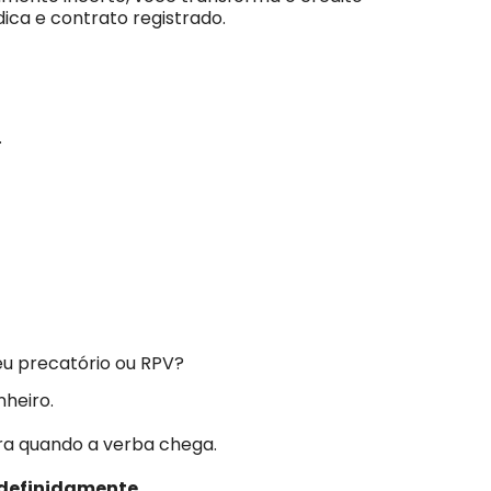
ica e contrato registrado.
.
eu precatório ou RPV?
nheiro.
bera quando a verba chega.
ndefinidamente
.