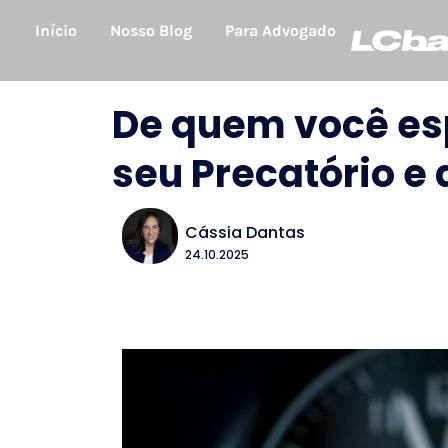
Início
Nosso Blog
Para Advogado
De quem você esp
seu Precatório e
Cássia Dantas
24.10.2025