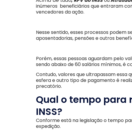
Acima de tudo
, RPV do INSS
ou
Atrasado
inúmeros beneficiários que entraram co
vencedores da ação.
Nesse sentido, esses processos podem se
aposentadorias, pensões e outros benefíc
Porém, essas pessoas aguardam pelo val
sendo abaixo de 60 salários mínimos, é 
Contudo, valores que ultrapassam essa qu
esfera e outro tipo de pagamento é rea
precatório.
Qual o tempo para 
INSS?
Conforme está na legislação o tempo par
expedição.