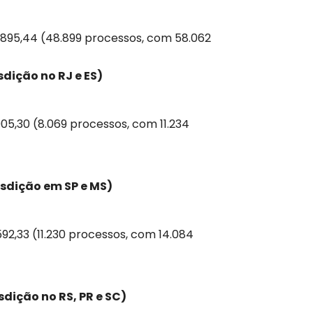
35.895,44 (48.899 processos, com 58.062
sdição no RJ e ES)
905,30 (8.069 processos, com 11.234
isdição em SP e MS)
592,33 (11.230 processos, com 14.084
sdição no RS, PR e SC)