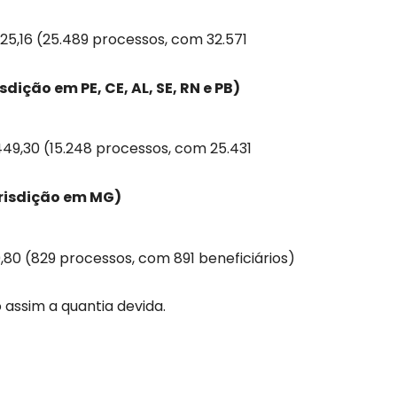
925,16 (25.489 processos, com 32.571
dição em PE, CE, AL, SE, RN e PB)
.449,30 (15.248 processos, com 25.431
urisdição em MG)
0,80 (829 processos, com 891 beneficiários)
 assim a quantia devida.